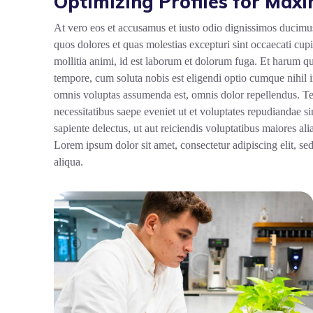
Optimizing Profiles for Ma
At vero eos et accusamus et iusto odio dignissimos ducimus
quos dolores et quas molestias excepturi sint occaecati cupi
mollitia animi, id est laborum et dolorum fuga. Et harum qu
tempore, cum soluta nobis est eligendi optio cumque nihil
omnis voluptas assumenda est, omnis dolor repellendus. Te
necessitatibus saepe eveniet ut et voluptates repudiandae s
sapiente delectus, ut aut reiciendis voluptatibus maiores ali
Lorem ipsum dolor sit amet, consectetur adipiscing elit, s
aliqua.