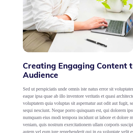
Creating Engaging Content t
Audience
Sed ut perspiciatis unde omnis iste natus error sit volup
eaque ipsa quae ab illo inventore veritatis et quasi archit
voluptatem quia voluptas sit aspernatur aut odit aut fugit,
sequi nesciunt. Neque porro quisquam est, qui dolorem ipsum
numquam eius modi tempora incidunt ut labore et dolore 
veniam, quis nostrum exercitationem ullam corporis suscip
autem vel eum iure reprehenderit qui in ea voluptate velit 