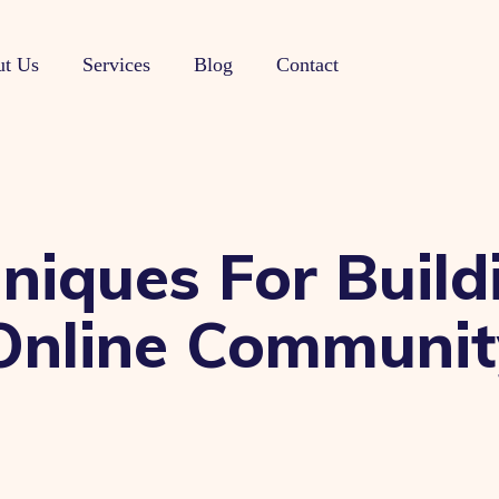
t Us
Services
Blog
Contact
hniques For Build
Online Communit