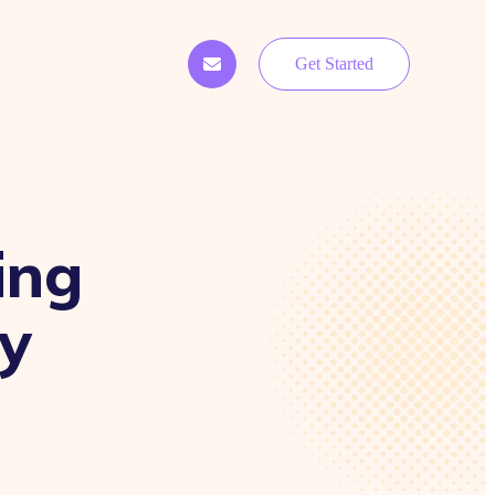
Get Started
ing
y