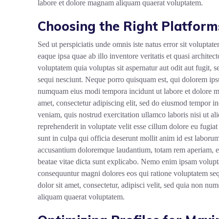
labore et dolore magnam aliquam quaerat voluptatem.
Choosing the Right Platform
Sed ut perspiciatis unde omnis iste natus error sit volup
eaque ipsa quae ab illo inventore veritatis et quasi archit
voluptatem quia voluptas sit aspernatur aut odit aut fugit,
sequi nesciunt. Neque porro quisquam est, qui dolorem ipsum
numquam eius modi tempora incidunt ut labore et dolore 
amet, consectetur adipiscing elit, sed do eiusmod tempor i
veniam, quis nostrud exercitation ullamco laboris nisi ut a
reprehenderit in voluptate velit esse cillum dolore eu fugiat
sunt in culpa qui officia deserunt mollit anim id est laborum
accusantium doloremque laudantium, totam rem aperiam, eaqu
beatae vitae dicta sunt explicabo. Nemo enim ipsam voluptat
consequuntur magni dolores eos qui ratione voluptatem se
dolor sit amet, consectetur, adipisci velit, sed quia non 
aliquam quaerat voluptatem.