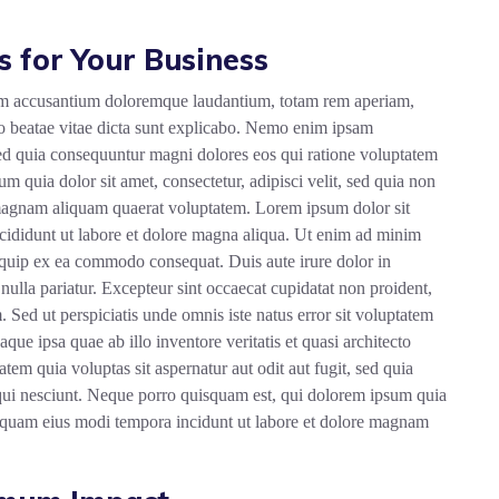
s for Your Business
tatem accusantium doloremque laudantium, totam rem aperiam,
ecto beatae vitae dicta sunt explicabo. Nemo enim ipsam
 sed quia consequuntur magni dolores eos qui ratione voluptatem
 quia dolor sit amet, consectetur, adipisci velit, sed quia non
magnam aliquam quaerat voluptatem. Lorem ipsum dolor sit
ncididunt ut labore et dolore magna aliqua. Ut enim ad minim
liquip ex ea commodo consequat. Duis aute irure dolor in
 nulla pariatur. Excepteur sint occaecat cupidatat non proident,
. Sed ut perspiciatis unde omnis iste natus error sit voluptatem
e ipsa quae ab illo inventore veritatis et quasi architecto
em quia voluptas sit aspernatur aut odit aut fugit, sed quia
qui nesciunt. Neque porro quisquam est, qui dolorem ipsum quia
numquam eius modi tempora incidunt ut labore et dolore magnam