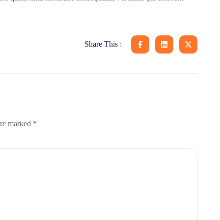
Share This :
 are marked
*