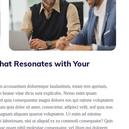
hat Resonates with Your
tatem accusantium doloremque laudantium, totam rem aperiam,
ecto beatae vitae dicta sunt explicabo. Nemo enim ipsam
 sed quia consequuntur magni dolores eos qui ratione voluptatem
 quia dolor sit amet, consectetur, adipisci velit, sed quia non
magnam aliquam quaerat voluptatem. Ut enim ad minima
it laboriosam, nisi ut aliquid ex ea commodi consequatur? Quis
esse quam nihil molestiae consequatur, vel illum qui dolorem