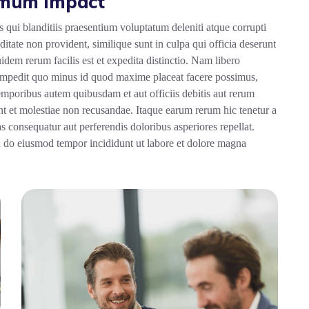
ximum Impact
 qui blanditiis praesentium voluptatum deleniti atque corrupti
ditate non provident, similique sunt in culpa qui officia deserunt
idem rerum facilis est et expedita distinctio. Nam libero
 impedit quo minus id quod maxime placeat facere possimus,
mporibus autem quibusdam et aut officiis debitis aut rerum
int et molestiae non recusandae. Itaque earum rerum hic tenetur a
as consequatur aut perferendis doloribus asperiores repellat.
ed do eiusmod tempor incididunt ut labore et dolore magna