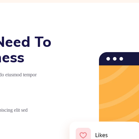
Need To
ness
d do eiusmod tempor
iscing elit sed