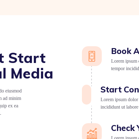
Book A
t Start
Lorem ipsum do
l Media
tempor incidid
Start Con
 do eiusmod
im ad minim
Lorem ipsum dolor s
quip ex ea
incididunt ut labore
.
Check 
Lorem ipsum do