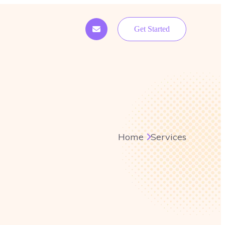
Get Started
Home
Services