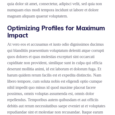
quia dolor sit amet, consectetur, adipisci velit, sed quia non
numquam eius modi tempora incidunt ut labore et dolore
magnam aliquam quaerat voluptatem.
Optimizing Profiles for Maximum
Impact
At vero eos et accusamus et iusto odio dignissimos ducimus
qui blanditiis praesentium voluptatum deleniti atque corrupti
quos dolores et quas molestias excepturi sint occaecati
cupiditate non provident, similique sunt in culpa qui officia
deserunt mollitia animi, id est laborum et dolorum fuga. Et
harum quidem rerum facilis est et expedita distinctio. Nam
libero tempore, cum soluta nobis est eligendi optio cumque
nihil impedit quo minus id quod maxime placeat facere
possimus, omnis voluptas assumenda est, omnis dolor
repellendus. Temporibus autem quibusdam et aut officiis
debitis aut rerum necessitatibus saepe eveniet ut et voluptates
repudiandae sint et molestiae non recusandae. Itaque earum