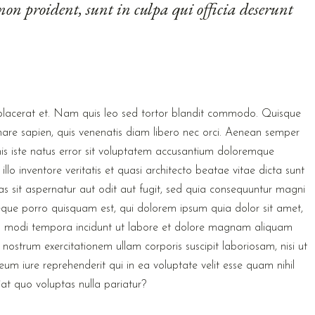
non proident, sunt in culpa qui officia deserunt
la placerat et. Nam quis leo sed tortor blandit commodo. Quisque
nare sapien, quis venenatis diam libero nec orci. Aenean semper
nis iste natus error sit voluptatem accusantium doloremque
o inventore veritatis et quasi architecto beatae vitae dicta sunt
 sit aspernatur aut odit aut fugit, sed quia consequuntur magni
eque porro quisquam est, qui dolorem ipsum quia dolor sit amet,
ius modi tempora incidunt ut labore et dolore magnam aliquam
ostrum exercitationem ullam corporis suscipit laboriosam, nisi ut
m iure reprehenderit qui in ea voluptate velit esse quam nihil
at quo voluptas nulla pariatur?