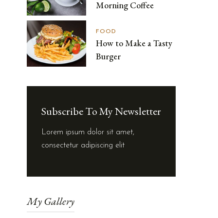
Morning Coffee
FOOD
How to Make a Tasty
Burger
Subscribe To My Newsletter
Lorem ipsum dolor sit amet,
consectetur adipiscing elit
My Gallery