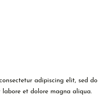
od Bread For Hea
Developer
March 13, 2023
onsectetur adipiscing elit, sed do
 labore et dolore magna aliqua.