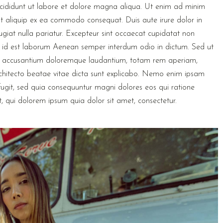
ncididunt ut labore et dolore magna aliqua. Ut enim ad minim
 ut aliquip ex ea commodo consequat. Duis aute irure dolor in
fugiat nulla pariatur. Excepteur sint occaecat cupidatat non
nim id est laborum Aenean semper interdum odio in dictum. Sed ut
atem accusantium doloremque laudantium, totam rem aperiam,
architecto beatae vitae dicta sunt explicabo. Nemo enim ipsam
fugit, sed quia consequuntur magni dolores eos qui ratione
 qui dolorem ipsum quia dolor sit amet, consectetur.