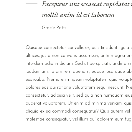
Excepteur sint occaecat cupidatat 
mollit anim id est laborum
Gracie Potts
Quisque consectetur convallis ex, quis tincidunt ligu
ultrices, justo non convallis accumsan, ante magna or
interdum odio in dictum. Sed ut perspiciatis unde om
laudantium, totam rem aperiam, eaque ipsa quae ab ill
explicabo. Nemo enim ipsam voluptatem quia voluptas
dolores eos qui ratione voluptatem sequi nesciunt. N
consectetur, adipisci velit, sed quia non numquam e
quaerat voluptatem. Ut enim ad minima veniam, quis n
aliquid ex ea commodi consequatur? Quis autem vel eu
molestiae consequatur, vel illum qui dolorem eum fugi