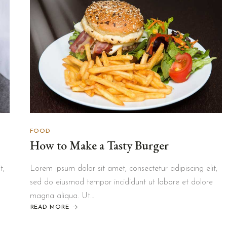
FOOD
How to Make a Tasty Burger
t,
Lorem ipsum dolor sit amet, consectetur adipiscing elit,
sed do eiusmod tempor incididunt ut labore et dolore
magna aliqua. Ut…
READ MORE
ABOUT
HOW
TO