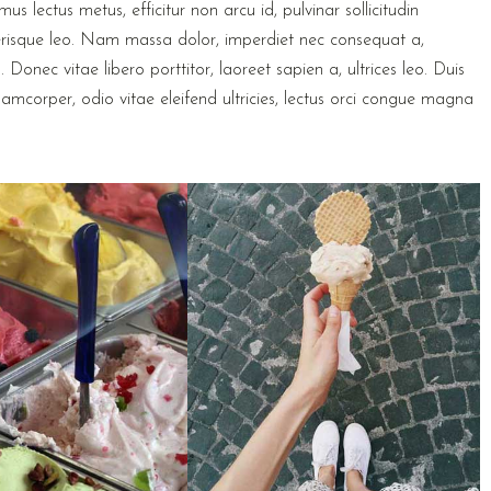
s lectus metus, efficitur non arcu id, pulvinar sollicitudin
erisque leo. Nam massa dolor, imperdiet nec consequat a,
nec vitae libero porttitor, laoreet sapien a, ultrices leo. Duis
lamcorper, odio vitae eleifend ultricies, lectus orci congue magna