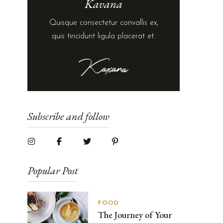
Kavana
Quisque consectetur convallis ex,
quis tincidunt ligula placerat et.
Subscribe and follow
Popular Post
FOOD
The Journey of Your