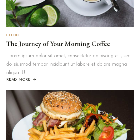
FOOD
The Journey of Your Morning Coffee
Lorem ipsum dolor sit amet, consectetur adipiscing elit, sed
do eiusmod tempor incididunt ut labore et dolore magna
aliqua. Ut…
READ MORE
ABOUT
THE
JOURNEY
OF
YOUR
MORNING
COFFEE