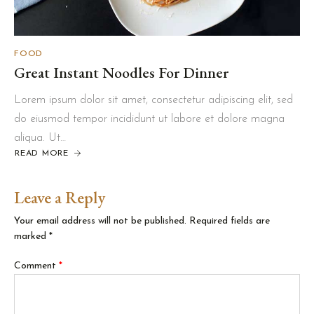
FOOD
Great Instant Noodles For Dinner
Lorem ipsum dolor sit amet, consectetur adipiscing elit, sed
do eiusmod tempor incididunt ut labore et dolore magna
aliqua. Ut…
READ MORE
ABOUT
GREAT
INSTANT
NOODLES
FOR
Leave a Reply
DINNER
Your email address will not be published.
Required fields are
marked
*
Comment
*