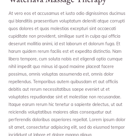
At vero eos et accusamus et iusto odio dignissimos ducimus
qui blanditiis praesentium voluptatum deleniti atque corrupti
quos dolores et quas molestias excepturi sint occaecati
cupiditate non provident, similique sunt in culpa qui officia
deserunt mollitia animi, id est laborum et dolorum fuga. Et
harum quidem rerum facilis est et expedita distinctio. Nam
libero tempore, cum soluta nobis est eligendi optio cumque
nihil impedit quo minus id quod maxime placeat facere
possimus, omnis voluptas assumenda est, omnis dolor
repellendus. Temporibus autem quibusdam et aut officiis
debitis aut rerum necessitatibus saepe eveniet ut et
voluptates repudiandae sint et molestiae non recusandae.
Itaque earum rerum hic tenetur a sapiente delectus, ut aut
reiciendis voluptatibus maiores alias consequatur aut
perferendis doloribus asperiores repellat. Lorem ipsum dolor
sit amet, consectetur adipiscing elit, sed do eiusmod tempor
incididunt ut labore et dolore magna aliqua.