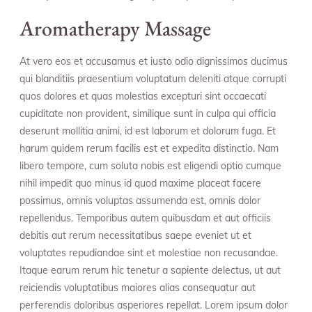
Aromatherapy Massage
At vero eos et accusamus et iusto odio dignissimos ducimus
qui blanditiis praesentium voluptatum deleniti atque corrupti
quos dolores et quas molestias excepturi sint occaecati
cupiditate non provident, similique sunt in culpa qui officia
deserunt mollitia animi, id est laborum et dolorum fuga. Et
harum quidem rerum facilis est et expedita distinctio. Nam
libero tempore, cum soluta nobis est eligendi optio cumque
nihil impedit quo minus id quod maxime placeat facere
possimus, omnis voluptas assumenda est, omnis dolor
repellendus. Temporibus autem quibusdam et aut officiis
debitis aut rerum necessitatibus saepe eveniet ut et
voluptates repudiandae sint et molestiae non recusandae.
Itaque earum rerum hic tenetur a sapiente delectus, ut aut
reiciendis voluptatibus maiores alias consequatur aut
perferendis doloribus asperiores repellat. Lorem ipsum dolor