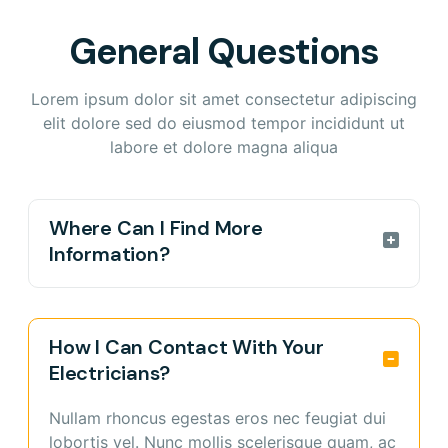
General Questions
Lorem ipsum dolor sit amet consectetur adipiscing
elit dolore sed do eiusmod tempor incididunt ut
labore et dolore magna aliqua
Where Can I Find More
Information?
Maecenas sed laoreet sem. Etiam vel justo vel
nunc molestie pellentesque. Morbi vehicula
How I Can Contact With Your
imperdiet ante, et dapibus eros laoreet eget.
Electricians?
Nulla mattis ipsum id eros eleifend luctus.
Etiam a orci a urnamed rutrum pellentesque.
Nullam rhoncus egestas eros nec feugiat dui
Mauris et erat sed leo porttitor dapibus sed
lobortis vel. Nunc mollis scelerisque quam, ac
laoreet sem seduted gravida tiam eleifend