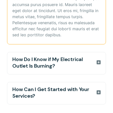
accumsa purus posuere id. Mauris laoreet
porta neque dolore.
eget dolor at tincidunt. Ut eros mi, fringilla in
metus vitae, fringillate tempus turpis.
Pellentesque venenatis, risus eu malesuada
efficitur nec feugiat dui loborti mauris et erat
sed leo porttitor dapibus.
How Do I Know if My Electrical
Outlet Is Burning?
Commodo ipsum dolor sit amet consectetuer
adipiscing elit. Aenean commodo ligula eget
How Can I Get Started with Your
dolor. Aenean massad. Cum sociis natoque
Services?
penatibus et magnis parturient montes
nascetur fringilla arcu ridiculus mus donec
Curabitur vel nibh turpis etiam eleifend porta
pede justo fringilla vel consectetuer