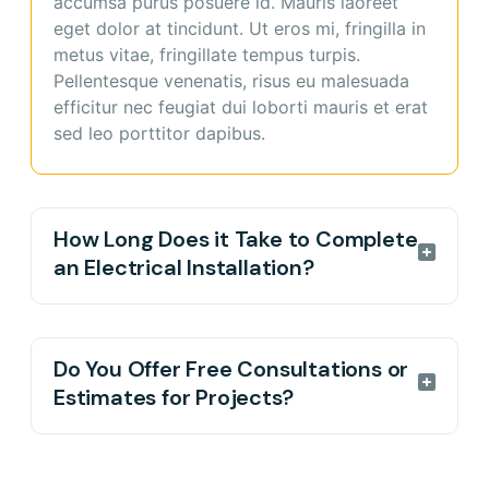
accumsa purus posuere id. Mauris laoreet
porta neque dolore.
eget dolor at tincidunt. Ut eros mi, fringilla in
metus vitae, fringillate tempus turpis.
Pellentesque venenatis, risus eu malesuada
efficitur nec feugiat dui loborti mauris et erat
sed leo porttitor dapibus.
How Long Does it Take to Complete
an Electrical Installation?
Commodo ipsum dolor sit amet consectetuer
adipiscing elit. Aenean commodo ligula eget
Do You Offer Free Consultations or
dolor. Aenean massad. Cum sociis natoque
Estimates for Projects?
penatibus et magnis parturient montes
nascetur fringilla arcu ridiculus mus donec
Curabitur vel nibh turpis etiam eleifend porta
pede justo fringilla vel consectetuer
neque ut rutrum. Vestibulum vel tincidunt
adipiscing elit seduted aenean uta commodo