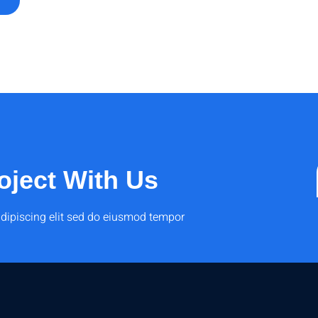
oject With Us
dipiscing elit sed do eiusmod tempor