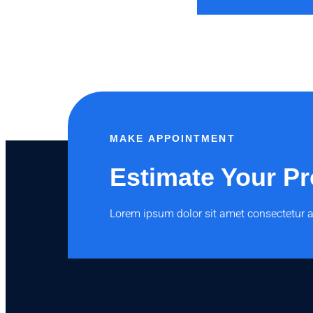
MAKE APPOINTMENT
Estimate Your Pr
Lorem ipsum dolor sit amet consectetur a