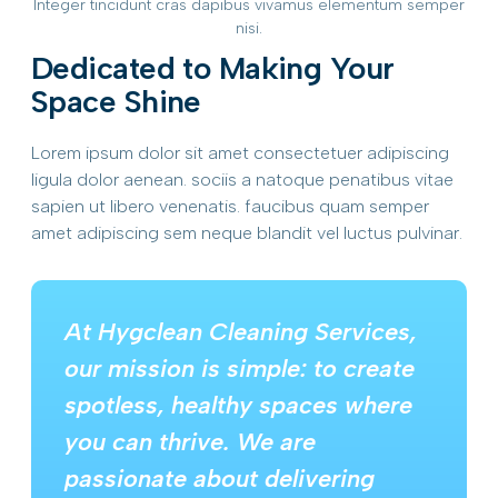
Integer tincidunt cras dapibus vivamus elementum semper
nisi.
Dedicated to Making Your
Space Shine
Lorem ipsum dolor sit amet consectetuer adipiscing
ligula dolor aenean. sociis a natoque penatibus vitae
sapien ut libero venenatis. faucibus quam semper
amet adipiscing sem neque blandit vel luctus pulvinar.
At Hygclean Cleaning Services,
our mission is simple: to create
spotless, healthy spaces where
you can thrive. We are
passionate about delivering