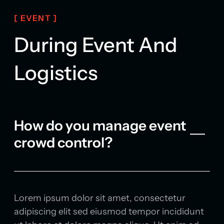
Lorem ipsum dolor sit amet, consectetur
adipiscing elit sed eiusmod tempor incididunt
[ EVENT ]
ut labore et dolore magna aliqua. Ut enim ad
During Event And
minim veniam quis nostrud exercitation
ullamco laboris nisi ut aliquip ex ea commodo.
Logistics
How do you manage event
crowd control?
Lorem ipsum dolor sit amet, consectetur
adipiscing elit sed eiusmod tempor incididunt